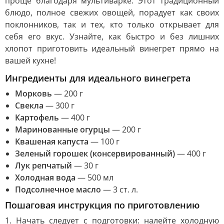
проще благодаря мультиварке. Этот традиционный
блюдо, полное свежих овощей, порадует как своих
поклонников, так и тех, кто только открывает для
себя его вкус. Узнайте, как быстро и без лишних
хлопот приготовить идеальный винегрет прямо на
вашей кухне!
Ингредиенты для идеального винегрета
Морковь
— 200 г
Свекла
— 300 г
Картофель
— 400 г
Маринованные огурцы
— 200 г
Квашеная капуста
— 100 г
Зеленый горошек (консервированный)
— 400 г
Лук репчатый
— 30 г
Холодная вода
— 500 мл
Подсолнечное масло
— 3 ст. л.
Пошаговая инструкция по приготовлению
1. Начать следует с подготовки: налейте холодную