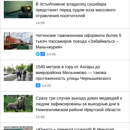
В УстьИлимске владелец сушибара
предстанет перед судом изза массового
отравления посетителей
14:06
Читинские таможенники оформили более 5
тысяч пассажиров поезда «Забайкальск –
Маньчжурия»
14:06
1540 метров в гору от Ангары до
микрорайона Мельниково — такова
протяженность улицы Чернышевского
14:00
Сразу три случая выхода диких медведей к
людям зафиксированы за выходные дни в
Нижнеилимском районе Иркутской области
13:58
«Юность» гремела штангой! В Иркутске