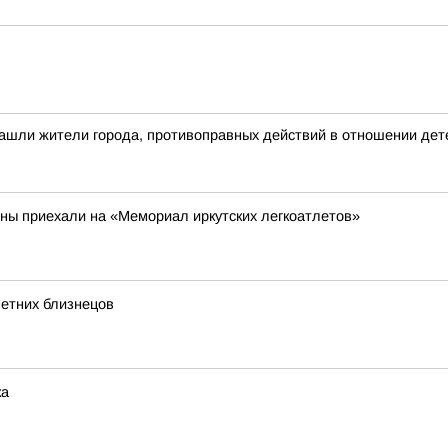
ашли жители города, противоправных действий в отношении дете
аны приехали на «Мемориал иркутских легкоатлетов»
летних близнецов
ка