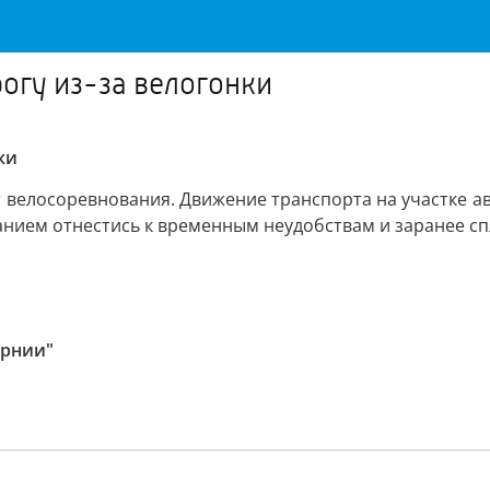
огу из-за велогонки
ки
т велосоревнования. Движение транспорта на участке ав
манием отнестись к временным неудобствам и заранее с
ернии"