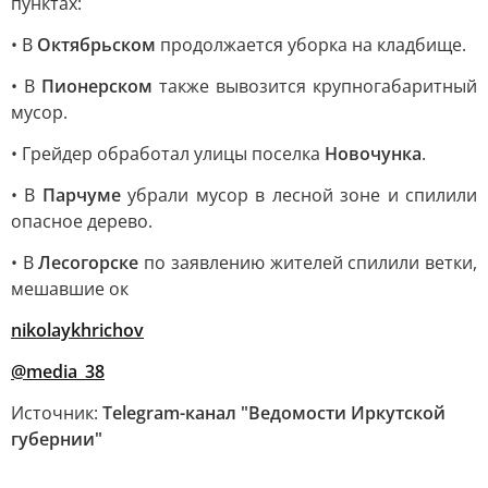
пунктах:
• В
Октябрьском
продолжается уборка на кладбище.
• В
Пионерском
также вывозится крупногабаритный
мусор.
• Грейдер обработал улицы поселка
Новочунка
.
• В
Парчуме
убрали мусор в лесной зоне и спилили
опасное дерево.
• В
Лесогорске
по заявлению жителей спилили ветки,
мешавшие ок
nikolaykhrichov
@media_38
Источник:
Telegram-канал "Ведомости Иркутской
губернии"