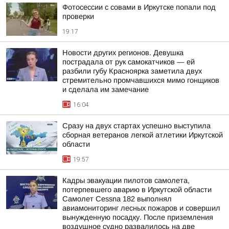
Фотосессии с совами в Иркутске попали под
проверки
19:17
Новости других регионов. Девушка
пострадала от рук самокатчиков — ей
разбили губу Красноярка заметила двух
стремительно промчавшихся мимо гонщиков
и сделала им замечание
16:04
Сразу на двух стартах успешно выступила
сборная ветеранов легкой атлетики Иркутской
области
19:57
Кадры эвакуации пилотов самолета,
потерпевшего аварию в Иркутской области
Самолет Cessna 182 выполнял
авиамониторинг лесных пожаров и совершил
вынужденную посадку. После приземления
воздушное судно развалилось на две