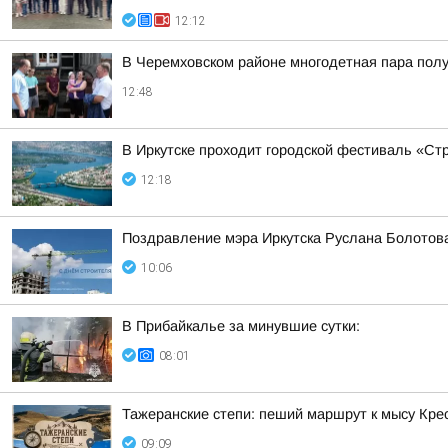
12:12
В Черемховском районе многодетная пара полу
12:48
В Иркутске проходит городской фестиваль «Ст
12:18
Поздравление мэра Иркутска Руслана Болотов
10:06
В Прибайкалье за минувшие сутки:
08:01
Тажеранские степи: пеший маршрут к мысу Кре
09:09