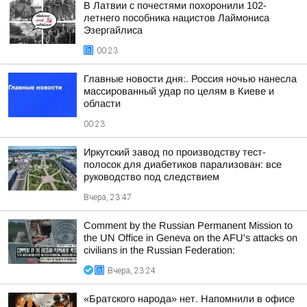
В Латвии с почестями похоронили 102-
летнего пособника нацистов Лаймониса
Эзергайлиса
00:23
Главные новости дня:. Россия ночью нанесла
массированный удар по целям в Киеве и
области
00:23
Иркутский завод по производству тест-
полосок для диабетиков парализован: все
руководство под следствием
Вчера, 23:47
Comment by the Russian Permanent Mission to
the UN Office in Geneva on the AFU's attacks on
civilians in the Russian Federation:
Вчера, 23:24
«Братского народа» нет. Напомнили в офисе