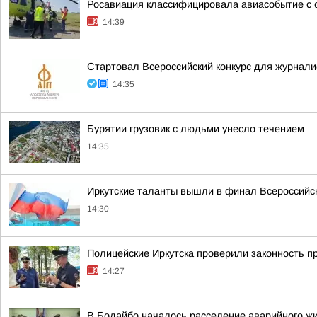
Росавиация классифицировала авиасобытие с с
14:39
Стартовал Всероссийский конкурс для журнали
14:35
Бурятии грузовик с людьми унесло течением
14:35
Иркутские таланты вышли в финал Всероссийск
14:30
Полицейские Иркутска проверили законность п
14:27
В Бодайбо началось расселение аварийного жи