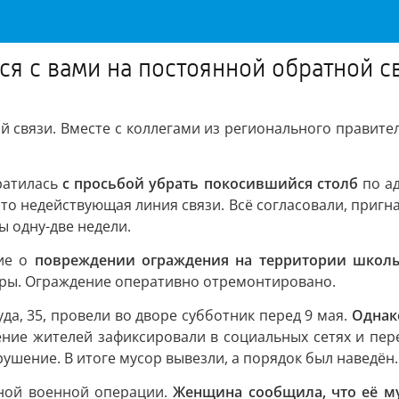
ся с вами на постоянной обратной с
й связи. Вместе с коллегами из регионального правит
.
ратилась
с просьбой убрать покосившийся столб
по ад
это недействующая линия связи. Всё согласовали, пригна
ы одну-две недели.
ние о
повреждении ограждения на территории школ
игры. Ограждение оперативно отремонтировано.
руда, 35, провели во дворе субботник перед 9 мая.
Однак
ние жителей зафиксировали в социальных сетях и пер
шение. В итоге мусор вывезли, а порядок был наведён.
ьной военной операции.
Женщина сообщила, что её м