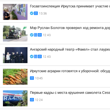
Госавтоинспекция Иркутска принимает участие
13:36
Мэр Руслан Болотов проверил ход ремонта дор
12:43
Ангарский народный театр «Факел» стал лауре
12:43
Иркутские аграрии готовятся к уборочной: обсуд
10:45
Первые кадры с места крушения самолета Cessn
12:24