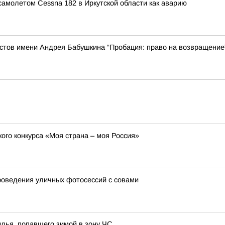
амолетом Cessna 182 в Иркутской области как аварию
стов имени Андрея Бабушкина “Пробация: право на возвращение”
ого конкурса «Моя страна – моя Россия»
роведения уличных фотосессий с совами
лья, попавшего зимой в зону ЧС