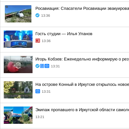
Росавиация: Спасатели Росавиации эвакуирова
13:36
Гость студии — Илья Уланов
13:36
Игорь Кобзев: Еженедельно информирую о резу
13:31
На острове Конный в Иркутске открылось новое
13:31
Экипаж пропавшего в Иркутской области самол
13:21