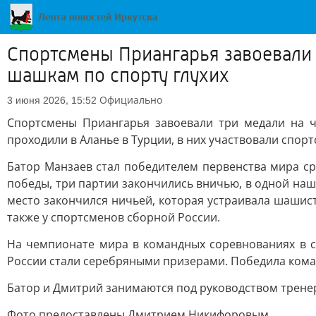
Спортсмены Приангарья завоевали 
шашкам по спорту глухих
Официально
3 июня 2026, 15:52
Спортсмены Приангарья завоевали три медали на ч
проходили в Аланье в Турции, в них участвовали спорт
Батор Манзаев стал победителем первенства мира ср
победы, три партии закончились вничью, в одной наш
место закончился ничьей, которая устраивала шашист
также у спортсменов сборной России.
На чемпионате мира в командных соревнованиях в 
России стали серебряными призерами. Победила коман
Батор и Дмитрий занимаются под руководством трене
Фото предоставлены Дмитрием Никифоровым