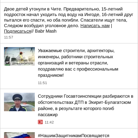
Двое детей утонули в Чите. Предварительно, 15-летний
подросток начал уходить под воду на Ингоде, 16-летний друг
пытался его спасти, но оба погибли. Спасатели ищут тела,
Следком возбудил уголовное дело.
Написать нам
|
Подписаться
//
Babr Mash
11:57
Уважаемые строители, архитекторы,
инженеры, работники строительных
организаций и ветераны отрасли,
поздравляю вас с профессиональным
праздником!
11:51
Сотрудники Госавтоинспекции разбираются в
обстоятельствах ДТП в Эхирит-Булагатском
районе, в результате которого погиб
пассажир
11:42
#НашимЗащитникамПосвящается