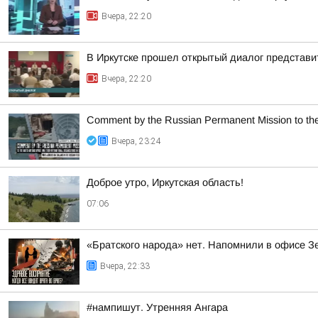
Вчера, 22:20
В Иркутске прошел открытый диалог представи
Вчера, 22:20
Comment by the Russian Permanent Mission to the U
Вчера, 23:24
Доброе утро, Иркутская область!
07:06
«Братского народа» нет. Напомнили в офисе З
Вчера, 22:33
#нампишут. Утренняя Ангара