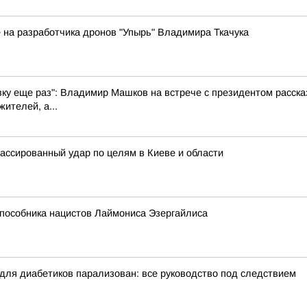
 на разработчика дронов "Упырь" Владимира Ткачука
вку еще раз": Владимир Машков на встрече с президентом рассказ
ителей, а...
массированный удар по целям в Киеве и области
 пособника нацистов Лаймониса Эзергайлиса
 для диабетиков парализован: все руководство под следствием