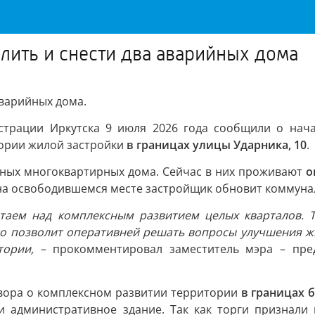
лить и снести два аварийных дома
аварийных дома.
страции Иркутска 9 июля 2026 года сообщили о нача
тории жилой застройки
в границах улицы Ударника, 10
.
йных многоквартирных дома. Сейчас в них проживают
о
е на освободившемся месте застройщик обновит коммуна
таем над комплексным развитием целых кварталов. 
 Это позволит оперативней решать вопросы улучшения 
тории,
– прокомментировал заместитель мэра – пред
овора о комплексном развитии территории
в границах б
и административное здание. Так как торги признали