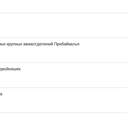
амых крупных авиаотделений Прибайкалья
 двойняшек
ка