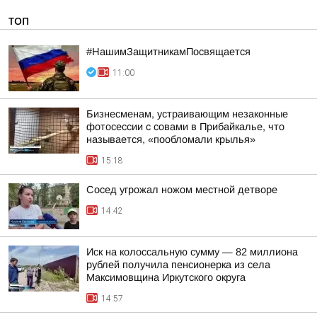
ТОП
#НашимЗащитникамПосвящается
11:00
Бизнесменам, устраивающим незаконные
фотосессии с совами в Прибайкалье, что
называется, «пообломали крылья»
15:18
Сосед угрожал ножом местной детворе
14:42
Иск на колоссальную сумму — 82 миллиона
рублей получила пенсионерка из села
Максимовщина Иркутского округа
14:57