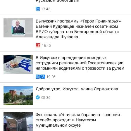
Русланом Болотовым
17:43
Выпускник программы «Герои Приангарья»
Евгений Кудрявцев назначен советником
ВРИО губернатора Белгородской области
Александра Шуваева
16:45
В Иркутске в преддверии выходных
сотрудники региональной Госавтоинспекции
напомнили водителям о трезвости за рулем
19:05
Доброе утро, Иркутск!. улица Лермонтова
08:36
Фестиваль «Унгинская баранина – энергия
степей» проходит в Нукутском
муниципальном округе