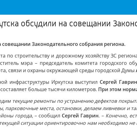
утска обсудили на совещании Закон
а совещании Законодательного собрания региона.
та по строительству и дорожному хозяйству ЗС регион
еститель мэра – председатель комитета городского о
рта, связи и охраны окружающей среды городской Думы
ной инфраструктуры Иркутска выступил
Сергей Гаврин
 составляет больше тысячи километров.
При этом норм
одим текущие ремонты по устранению дефектов покрытия
ы, парковочные места, остановки, делаем ливневки и та
айоны города
, – сообщил
Сергей Гаврин
. –
Конечно, ес
В текущей ситуации ориентировочно нам необходимо не 