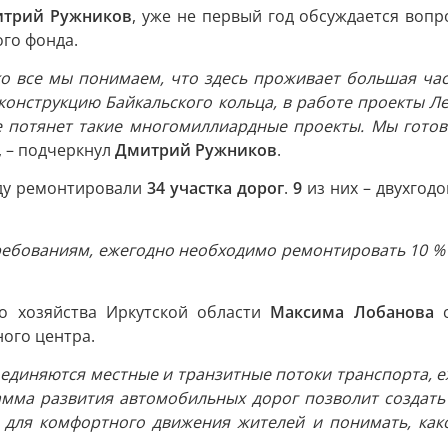
трий Ружников
, уже не первый год обсуждается вопр
го фонда.
ко все мы понимаем, что здесь проживает большая час
реконструкцию Байкальского кольца, в работе проекты 
е потянет такие многомиллиардные проекты. Мы готовы
, – подчеркнул
Дмитрий Ружников
.
оду ремонтировали
34 участка дорог
.
9
из них – двухгод
ебованиям, ежегодно необходимо ремонтировать 10 % до
о хозяйства Иркутской области
Максима Лобанова
с
ого центра.
оединяются местные и транзитные потоки транспорта, е
амма развития автомобильных дорог позволит создать
ь для комфортного движения жителей и понимать, како