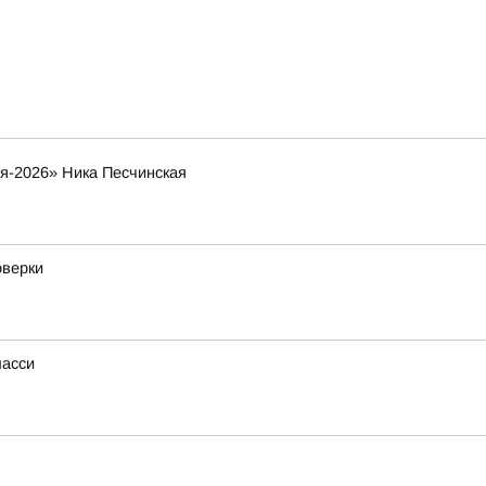
я-2026» Ника Песчинская
оверки
шасси