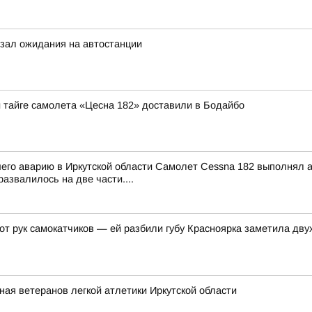
зал ожидания на автостанции
й тайге самолета «Цесна 182» доставили в Бодайбо
шего аварию в Иркутской области Самолет Cessna 182 выполнял
азвалилось на две части....
 от рук самокатчиков — ей разбили губу Красноярка заметила д
ная ветеранов легкой атлетики Иркутской области