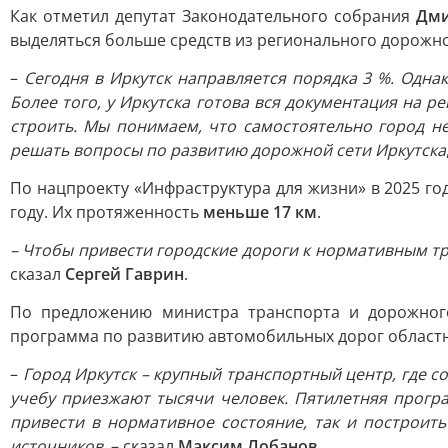
Как отметил депутат Законодательного собрания
Дми
выделяться больше средств из регионального дорожно
–
Сегодня в Иркутск направляется порядка 3 %. Одна
Более того, у Иркутска готова вся документация на 
строить. Мы понимаем, что самостоятельно город н
решать вопросы по развитию дорожной сети Иркутска
По нацпроекту «Инфраструктура для жизни» в 2025 г
году. Их протяженность
меньше 17 км
.
– Чтобы привести городские дороги к нормативным тр
сказал
Сергей Гаврин
.
По предложению министра транспорта и дорожног
программа по развитию автомобильных дорог областн
–
Город Иркутск – крупный транспортный центр, где с
учебу приезжают тысячи человек. Пятилетняя прогр
привести в нормативное состояние, так и построит
источников
, – сказал
Максим Лобанов
.