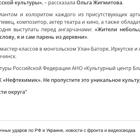
сской культуры»
, – рассказала
Ольга Жигмитова
.
лантом и колоритом каждого из присутствующих арт
певец, композитор, актер театра и кино, а также обла
годня выступать перед ангарчанами:
«Жители небольш
лову, я и сам парень из деревни»
.
 мастер-классов в монгольском Улан-Баторе, Иркутске и
ячинск.
туры Российской Федерации АНО «Культурный центр Бла
ДК «Нефтехимик». Не пропустите это уникальное культ
ти округа"
очных ударов по РФ и Украине, новости с фронта и видеосводка