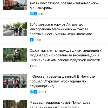
тысяч пассажиров поезда «Забайкальск –
Маньчжурия»
14:06
1540 метров в гору от Ангары до
микрорайона Мельниково — такова
протяженность улицы Чернышевского
14:00
Сразу три случая выхода диких медведей к
людям зафиксированы за выходные дни в
Нижнеилимском районе Иркутской области
13:58
«Юность» гремела штангой! В Иркутске
прошел Открытый кубок города по
пауэрлифтингу
13:54
Медведи терроризируют Приангарье:
нападения на скот участились