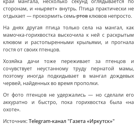
край мангала, несколько секунд оглядывается по
сторонам, и «ныряет» внутрь. Птица практически не
отдыхает — прокормить семь
ртов
клювов непросто.
На днях другая птица только села на мангал, как
мамочка-горихвостка выскочила к ней с раскрытым
клювом и растопыренными крыльями, и прогнала
гостя от своих птенцов.
Хозяйка дачи тоже переживает за птенцов и
сочувствует неустанному труду пернатой мамы,
поэтому иногда подкидывает в мангал дождевых
червей, найденных во время прополки.
От фото птенцов не удержались — но сделали его
аккуратно и быстро, пока горихвостка была «на
охоте».
Источник:
Telegram-канал "Газета «Иркутск»"