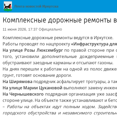
Комплексные дорожные ремонты ве
Официально
11 июня 2026, 17:37
Комплексные дорожные ремонты ведутся в Иркутске.
Работы проводят по нацпроекту
«Инфраструктура дл
На улице Розы Люксембург
по правой стороне при с
того, установили дополнительные дождеприемные 
обустраивают заездные карманы и отсыпают газоны.
На днях перешли к работам на одной из полос движе
грунт, готовят основание дороги.
На Ширямова
подрядчик асфальтирует тротуары, а та
На улице Марии Цукановой
выполняют замену инжене
На Чернышевского
подрядная организация уже заасф
стороне улице. На объекте также устанавливают и бе
–
Работы на объектах идут полным ходом. Задейств
городского обустройства и независимого строител