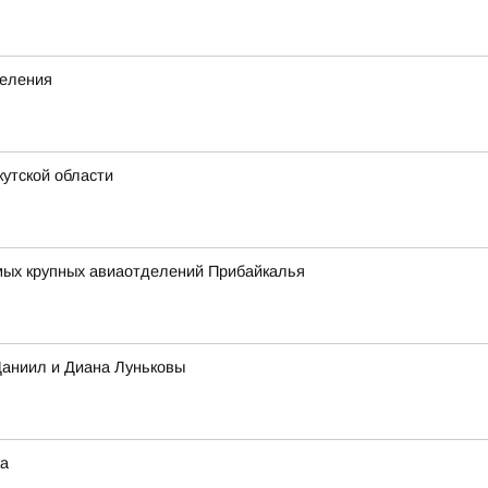
деления
утской области
амых крупных авиаотделений Прибайкалья
Даниил и Диана Луньковы
ка