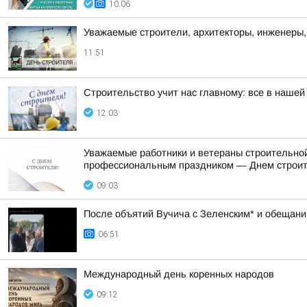
10:06
Уважаемые строители, архитекторы, инженеры,
11:51
Строительство учит нас главному: все в нашей
12:03
Уважаемые работники и ветераны строительной
профессиональным праздником — Днем строит
09:03
После объятий Вучича с Зеленским* и обещаний
06:51
Международный день коренных народов
09:12