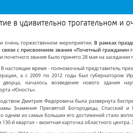
стие в удивительно трогательном и 
м и очень торжественном мероприятии.
В рамках празд
в связи с присвоением звания «Почетный гражданин
 почетного звания было принято 28 мая на заседании 
В настоящее время - полномочный представитель прези
ерации, а с 2009 по 2012 годы был губернатором Ирк
 дворца, началось возведение нового здания нау
орта «Юность».
оводством Дмитрия Федоровича была развернута беспре
храмы Знамения Пресвятой Богородицы, Спасский и К
 Но одним из самых больших его достижений стало вопл
я 130-й квартал – визитная карточка областного центр