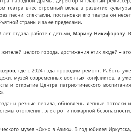
еатра народной драмы, директор и главный режиссер,
вом театра внес огромный вклад в развитие культуры
ез песни, спектакли, постановки его театра он несет
бъятной страны и за ее пределами.
8 лет отдала работе с детьми,
Марину Никифорову
. В
жителей целого города, достижения этих людей – это
церов
, где с 2024 года проводим ремонт. Работы уже
дежи, музей современных военных конфликтов, а уже
тв и открытие Центра патриотического воспитания
».
озданы резные перила, обновлены лепные потолки и
стемы отопления, электро- и пожарной безопасности,
ческого музея «Окно в Азию». В год юбилея Иркутска,