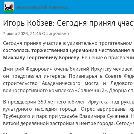
Игорь Кобзев: Сегодня принял уча
Официально
7 июня 2026, 21:45
Сегодня принял участие в удивительно трогательно
состоялась торжественная церемония чествования 
Михаилу Георгиевичу Корневу.
Решение о присвоении
Дмитрий Федорович очень близкий Иркутску человек.
он представлял интересы Приангарья в Совете Фед
строительство Академического моста и Ледового
водноспортивного комплекса «Солнечный», Дворца сп
В преддверии 350-летнего юбилея Иркутска под рук
культурного наследия города. Отреставрированы 
Трубецкого и парк при усадьбе Владимира Сукачева.
ветхой деревянной застройки в центре города. Сегодн