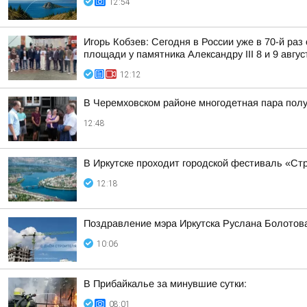
12:54
Игорь Кобзев: Сегодня в России уже в 70-й ра
площади у памятника Александру III 8 и 9 авгус
12:12
В Черемховском районе многодетная пара полу
12:48
В Иркутске проходит городской фестиваль «Ст
12:18
Поздравление мэра Иркутска Руслана Болотов
10:06
В Прибайкалье за минувшие сутки:
08:01