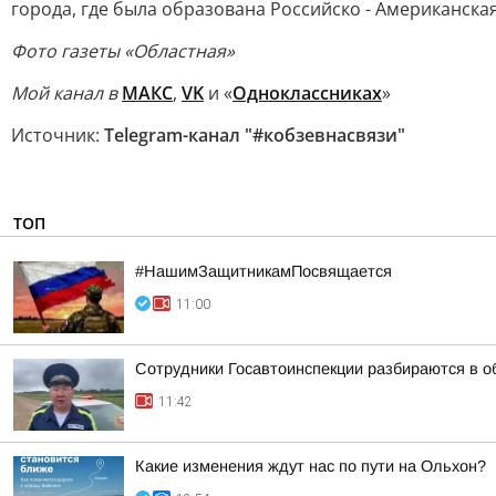
города, где была образована Российско - Американска
Фото газеты «Областная»
Мой канал в
МАКС
,
VK
и «
Одноклассниках
»
Источник:
Telegram-канал "#кобзевнасвязи"
ТОП
#НашимЗащитникамПосвящается
11:00
Сотрудники Госавтоинспекции разбираются в об
11:42
Какие изменения ждут нас по пути на Ольхон?