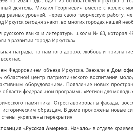
996 по 2024 годы, один из основателей Иркутского т
енный деятель. Михаил Георгиевич вместе с коллекти
д разных уровней. Через свою творческую работу, чер
д Иркутск сегодня знают, во многих городах нашей нео
я русского языка и литературы школы № 63, которая 4
ги в развитии города Иркутска».
ьная награда, но намного дороже любовь и признание 
всех нас.
ем Федоровичем объезд Иркутска. Заехали в
Дом офи
ь областной центр патриотического воспитания моло
активным оборудованием. Появление новых пространс
й области федеральной программы «Регион для молодых
ического памятника. Отреставрированы фасады, восс
о историческим образцам. В доме проложены новые си
стены, укреплены перекрытия.
спозиция «Русская Америка. Начало»
в отделе краевед