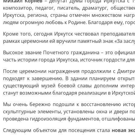
Михаил Корнев
– депутат Думы города Иркутска с 1
композитор, педагог, писатель, драматург, обществ
Иркутска, региона, страны отмечен множеством награ
людям огромную любовь к Родине. Благодаря ему, горо
Кроме того, сегодня Иркутск чествовал преподавател
рамках церемонии ей вручили памятный знак «За заслу
Высокое звание Почетного гражданина – это официал
часть истории города Иркутска, источник гордости для 
После церемонии награждения продолжили с Дмитри
подходят к завершению. В здании планируем открыт
существующий музей боевой славы дополним интер
станут возможными благодаря реализации в Иркутско
Мы очень бережно подошли к восстановлению истор
скульптурные элементы, установлены окна и двери п
проведена гидроизоляция фундаментов, отшлифованы 
Следующим объектом для посещения стала
новая эк