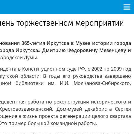
очень торжественном мероприятии
нования 365-летия Иркутска в Музее истории города
 города Иркутска» Дмитрию Федоровичу Мезенцеву и
городской Думы.
дента в Конституционном суде РФ, с 2002 по 2009 год
утской области. В годы его руководства завершено
чной библиотеки им. И.И. Молчанова-Сибирского,
цедентная работа по реконструкции исторического и
рестовоздвиженский, Дом-музей декабриста Сергея
ощение в жизнь проекта регенерации целого квартала
а. Это пример большой командной работы.