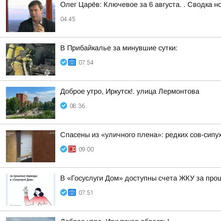
Олег Царёв: Ключевое за 6 августа. . Сводка н
04:45
В Прибайкалье за минувшие сутки:
07:54
Доброе утро, Иркутск!. улица Лермонтова
08:36
Спасены из «уличного плена»: редких сов-сипу
09:00
В «Госуслуги Дом» доступны счета ЖКУ за пр
07:51