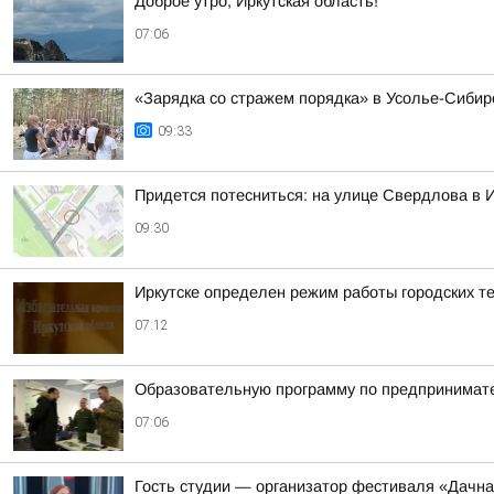
Доброе утро, Иркутская область!
07:06
«Зарядка со стражем порядка» в Усолье-Сибир
09:33
Придется потесниться: на улице Свердлова в И
09:30
Иркутске определен режим работы городских т
07:12
Образовательную программу по предпринимате
07:06
Гость студии — организатор фестиваля «Дачна