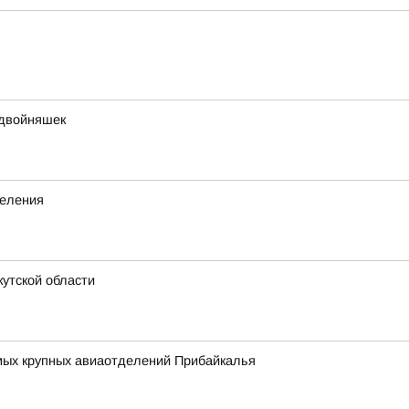
 двойняшек
деления
утской области
амых крупных авиаотделений Прибайкалья