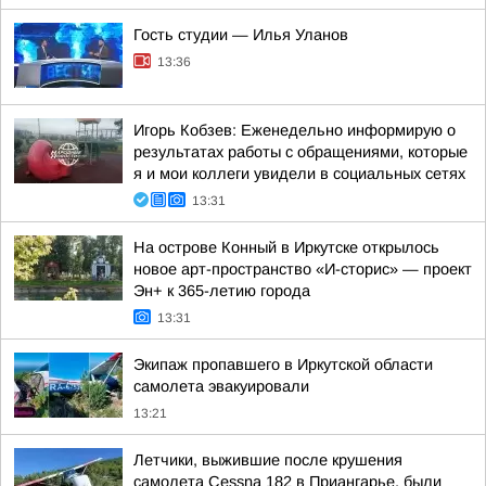
Гость студии — Илья Уланов
13:36
Игорь Кобзев: Еженедельно информирую о
результатах работы с обращениями, которые
я и мои коллеги увидели в социальных сетях
13:31
На острове Конный в Иркутске открылось
новое арт-пространство «И-сторис» — проект
Эн+ к 365-летию города
13:31
Экипаж пропавшего в Иркутской области
самолета эвакуировали
13:21
Летчики, выжившие после крушения
самолета Cessna 182 в Приангарье, были