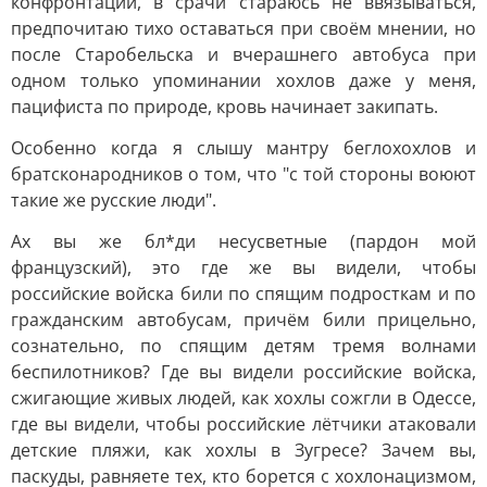
конфронтаций, в срачи стараюсь не ввязываться,
предпочитаю тихо оставаться при своём мнении, но
после Старобельска и вчерашнего автобуса при
одном только упоминании хохлов даже у меня,
пацифиста по природе, кровь начинает закипать.
Особенно когда я слышу мантру беглохохлов и
братсконародников о том, что "с той стороны воюют
такие же русские люди".
Ах вы же бл*ди несусветные (пардон мой
французский), это где же вы видели, чтобы
российские войска били по спящим подросткам и по
гражданским автобусам, причём били прицельно,
сознательно, по спящим детям тремя волнами
беспилотников? Где вы видели российские войска,
сжигающие живых людей, как хохлы сожгли в Одессе,
где вы видели, чтобы российские лётчики атаковали
детские пляжи, как хохлы в Зугресе? Зачем вы,
паскуды, равняете тех, кто борется с хохлонацизмом,