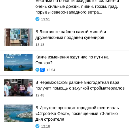
местами по области ожидаются сильные и
очень сильные дожди, ливни, грозы, град,
порывы северо-западного ветра...
13:51
В Листвянке найден самый милый и
дружелюбный продавец сувениров
13:18
Какие изменения ждут нас по пути на
Ольхон?
12:54
В Черемховском районе многодетная пара
получит помощь с закупкой стройматериалов
12:48
В Иркутске проходит городской фестиваль
«Строй-Ка Фест», посвященный 70-летию
Дня строителя
12:18