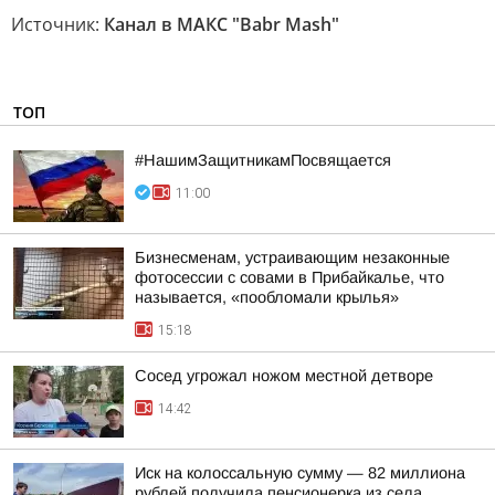
Источник:
Канал в МАКС "Babr Mash"
ТОП
#НашимЗащитникамПосвящается
11:00
Бизнесменам, устраивающим незаконные
фотосессии с совами в Прибайкалье, что
называется, «пообломали крылья»
15:18
Сосед угрожал ножом местной детворе
14:42
Иск на колоссальную сумму — 82 миллиона
рублей получила пенсионерка из села