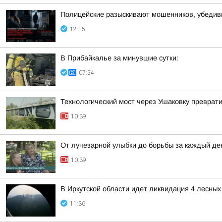
Полицейские разыскивают мошенников, убедив
12:15
В Прибайкалье за минувшие сутки:
07:54
Технологический мост через Ушаковку преврат
10:39
От лучезарной улыбки до борьбы за каждый де
10:39
В Иркутской области идет ликвидация 4 лесны
11:36