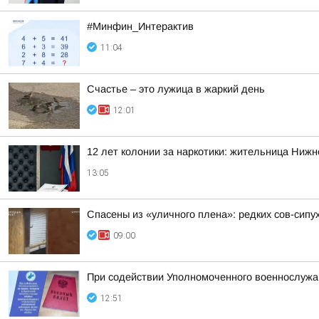
#Минфин_Интерактив
11:04
Счастье – это лужица в жаркий день
12:01
12 лет колонии за наркотики: жительница Нижн
13:05
Спасены из «уличного плена»: редких сов-сипу
09:00
При содействии Уполномоченного военнослужа
12:51