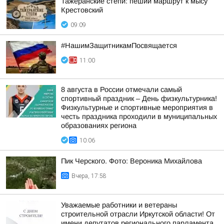
Тажеранские степи: пеший маршрут к мысу
Крестовский
09:09
#НашимЗащитникамПосвящается
11:00
8 августа в России отмечали самый
спортивный праздник – День физкультурника!
Физкультурные и спортивные мероприятия в
честь праздника проходили в муниципальных
образованиях региона
10:06
Пик Черского. Фото: Вероника Михайлова
Вчера, 17:58
Уважаемые работники и ветераны
строительной отрасли Иркутской области! От
имени депутатов регионального парламента