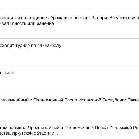
оводится на стадионе «Урожай» в поселке Залари. В турнире у
нвалидность или ранение
оходит турнир по панна-болу
 шаман
 Чрезвычайный и Полномочный Посол Исламской Республики Паки
зитом побывал Чрезвычайный и Полномочный Посол Исламской Ре
тва Иркутской области и...