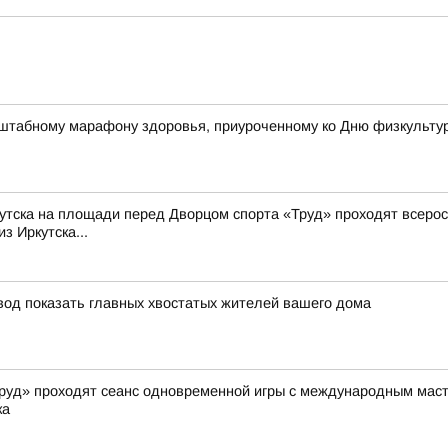
штабному марафону здоровья, приуроченному ко Дню физкульту
Иркутска на площади перед Дворцом спорта «Труд» проходят всер
з Иркутска...
овод показать главных хвостатых жителей вашего дома
«Труд» проходят сеанс одновременной игры с международным ма
ка