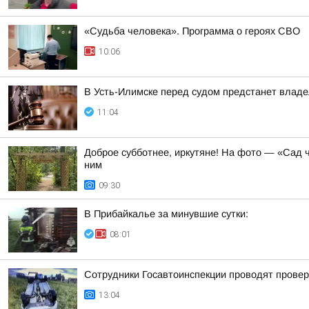
«Судьба человека». Программа о героях СВО
10:06
В Усть-Илимске перед судом предстанет владе
11:04
Доброе субботнее, иркутяне! На фото — «Сад ч
ним
09:30
В Прибайкалье за минувшие сутки:
08:01
Сотрудники Госавтоинспекции проводят проверк
13:04