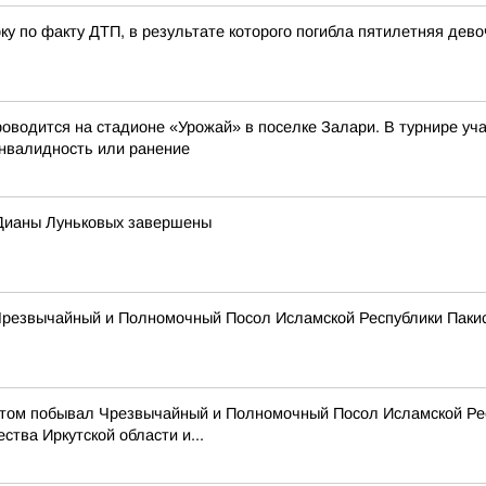
у по факту ДТП, в результате которого погибла пятилетняя дево
оводится на стадионе «Урожай» в поселке Залари. В турнире у
инвалидность или ранение
 Дианы Луньковых завершены
и Чрезвычайный и Полномочный Посол Исламской Республики Паки
зитом побывал Чрезвычайный и Полномочный Посол Исламской Ре
тва Иркутской области и...