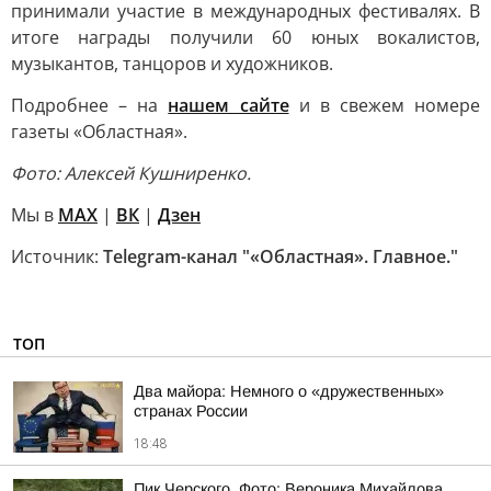
принимали участие в международных фестивалях. В
итоге награды получили 60 юных вокалистов,
музыкантов, танцоров и художников.
Подробнее – на
нашем сайте
и в свежем номере
газеты «Областная».
Фото: Алексей Кушниренко.
Мы в
MAX
|
ВК
|
Дзен
Источник:
Telegram-канал "«Областная». Главное."
ТОП
Два майора: Немного о «дружественных»
странах России
18:48
Пик Черского. Фото: Вероника Михайлова