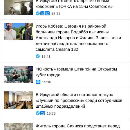
В Иркутске готовят к открытию новый
коворкинг «ТОЧКА на 15-м Советском»
15:41
Игорь Кобзев: Сегодня из районной
больницы города Бодайбо выписаны
Александр Назаров и Филипп Зыков - квс и
летчик-наблюдатель лесопожарного
самолета Cessna 182
15:41
«Юность» гремела штангой на Открытом
кубке города
15:36
В Иркутской области состоялся конкурс
«Лучший по профессии» среди сотрудников
штабных подразделений
15:35
Житель города Саянска предстанет перед