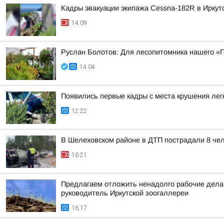
Кадры эвакуации экипажа Cessna-182R в Иркут
14:09
Руслан Болотов: Для лесопитомника нашего «
14:04
Появились первые кадры с места крушения лег
12:22
В Шелеховском районе в ДТП пострадали 8 чел
16:21
Предлагаем отложить ненадолго рабочие дела,
руководитель Иркутской зоогаллереи
16:17