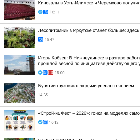
Кинозалы в Усть-Илимске и Черемхово получил
16:11
Лесопитомник в Иркутске станет больше: здес
15:47
Игорь Кобзев: В Нижнеудинске в разгаре рабо
прошлой весной по инициативе действующего 
15:00
Бурятии грузовик с людьми унесло течением
14:35
«Строй-ка Фест – 2026»: гонки на моделях сам
16:12