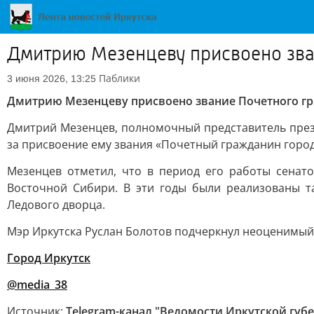
Дмитрию Мезенцеву присвоено зва
Паблики
3 июня 2026, 13:25
Дмитрию Мезенцеву присвоено звание Почетного г
Дмитрий Мезенцев, полномочный представитель прези
за присвоение ему звания «Почетный гражданин город
Мезенцев отметил, что в период его работы сенато
Восточной Сибири. В эти годы были реализованы та
Ледового дворца.
Мэр Иркутска Руслан Болотов подчеркнул неоценимый 
Город Иркутск
@media_38
Источник:
Telegram-канал "Ведомости Иркутской губ