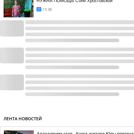
НУЖНА ПОМОЩЬ Соне Хростовской
15:08
ЛЕНТА НОВОСТЕЙ
Аплодируем стоя . Книга доктора Юры претен