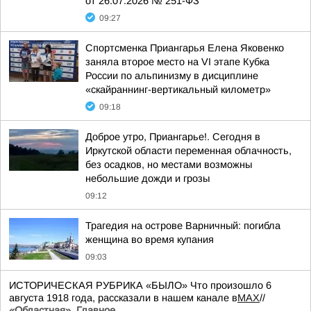
от 26.07.2026 № 251-ФЗ
09:27
Спортсменка Приангарья Елена Яковенко
заняла второе место на VI этапе Кубка
России по альпинизму в дисциплине
«скайраннинг-вертикальный километр»
09:18
Доброе утро, Приангарье!. Сегодня в
Иркутской области переменная облачность,
без осадков, но местами возможны
небольшие дожди и грозы
09:12
Трагедия на острове Варничный: погибла
женщина во время купания
09:03
ИСТОРИЧЕСКАЯ РУБРИКА «БЫЛО» Что произошло 6
августа 1918 года, рассказали в нашем канале в
MAX
//
«Областная». Главное.