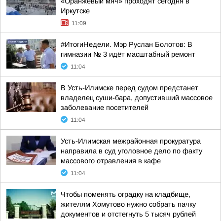
«Оранжевый мяч» проходят сегодня в
Иркутске
11:09
#ИтогиНедели. Мэр Руслан Болотов: В
гимназии № 3 идёт масштабный ремонт
11:04
В Усть-Илимске перед судом предстанет
владелец суши-бара, допустивший массовое
заболевание посетителей
11:04
Усть-Илимская межрайонная прокуратура
направила в суд уголовное дело по факту
массового отравления в кафе
11:04
Чтобы поменять оградку на кладбище,
жителям Хомутово нужно собрать пачку
документов и отстегнуть 5 тысяч рублей