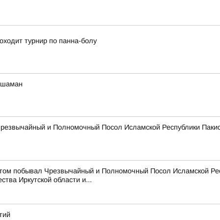
оходит турнир по панна-болу
 шаман
 Чрезвычайный и Полномочный Посол Исламской Республики Паки
зитом побывал Чрезвычайный и Полномочный Посол Исламской Ре
тва Иркутской области и...
тий