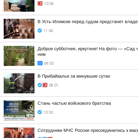
10:06
В Усть-Илимске перед судом предстанет владе
11:04
Доброе субботнее, иркутяне! На фото — «Сад ч
ним
09:30
В Прибайкалье за минувшие сутки:
08:01
Стань частью войскового братства
10:33
Сотрудники МЧС России присоединились к мас