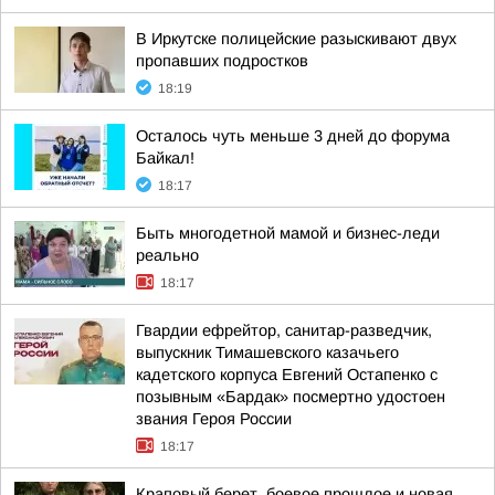
В Иркутске полицейские разыскивают двух
пропавших подростков
18:19
Осталось чуть меньше 3 дней до форума
Байкал!
18:17
Быть многодетной мамой и бизнес-леди
реально
18:17
Гвардии ефрейтор, санитар-разведчик,
выпускник Тимашевского казачьего
кадетского корпуса Евгений Остапенко с
позывным «Бардак» посмертно удостоен
звания Героя России
18:17
Краповый берет, боевое прошлое и новая