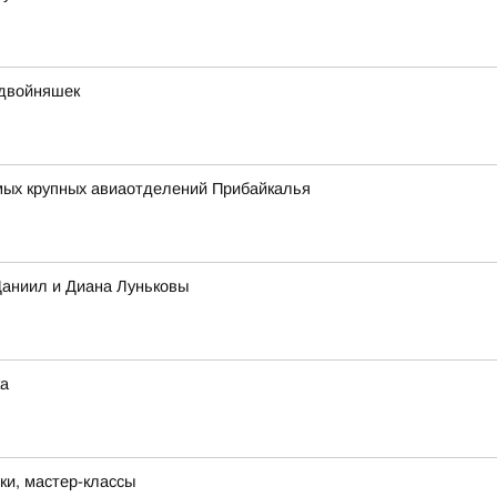
 двойняшек
амых крупных авиаотделений Прибайкалья
Даниил и Диана Луньковы
ка
ки, мастер-классы