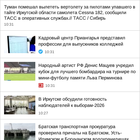
Туман помешал вылететь вертолету за пилотами упавшего в
тайге Иркутской области самолета Cessna 182, сообщили
ТАСС в оперативных службах.//
ТАСС / Сибирь
10:31
Кадровый центр Приангарья представил
профессии для выпускников колледжей
10:31
Народный артист РФ Денис Мацуев учредил
кубок для лучшего бомбардира на турнире по
мини-футболу памяти Льва Перминова
10:31
В Иркутске обсудили готовность
наблюдателей к выборам-2026
10:27
Братская транспортная прокуратура
проверила причалы на Братском, Усть-
Илимском и Богучанском водохранилищах