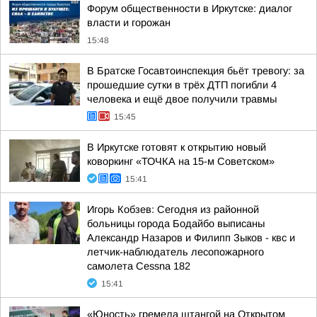
Форум общественности в Иркутске: диалог
власти и горожан
15:48
В Братске Госавтоинспекция бьёт тревогу: за
прошедшие сутки в трёх ДТП погибли 4
человека и ещё двое получили травмы
15:45
В Иркутске готовят к открытию новый
коворкинг «ТОЧКА на 15-м Советском»
15:41
Игорь Кобзев: Сегодня из районной
больницы города Бодайбо выписаны
Александр Назаров и Филипп Зыков - квс и
летчик-наблюдатель лесопожарного
самолета Cessna 182
15:41
«Юность» гремела штангой на Открытом