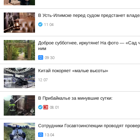
В Усть-Илимске перед судом предстанет владе
11:04
Доброе субботнее, иркутяне! На фото — «Сад ч
ним
09:30
Китай покоряет «малые высоты»
12:07
В Прибайкалье за минувшие сутки:
08:01
Сотрудники Госавтоинспекции проводят проверк
13:04