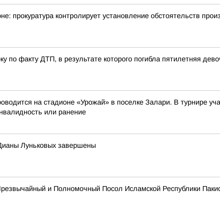
не: прокуратура контролирует установление обстоятельств про
у по факту ДТП, в результате которого погибла пятилетняя дево
оводится на стадионе «Урожай» в поселке Залари. В турнире у
инвалидность или ранение
 Дианы Луньковых завершены
и Чрезвычайный и Полномочный Посол Исламской Республики Паки