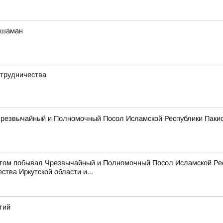
 шаман
отрудничества
 Чрезвычайный и Полномочный Посол Исламской Республики Паки
зитом побывал Чрезвычайный и Полномочный Посол Исламской Ре
тва Иркутской области и...
тий