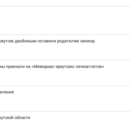
Иркутске двойняшки оставили родителям записку
аны приехали на «Мемориал иркутских легкоатлетов»
деления
утской области