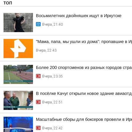
ТОП
Восьмилетних двойняшек ищут в Иркутске
Вчера, 21:40
"Мама, папа, мы ушли из дома": пропавшие в 
Вчера, 22:43
Более 200 спортсменов из разных городов стр
Вчера, 23:35
В посёлке Качуг открыли новое здание авиаот
Вчера, 22:51
Масштабные сборы для боксеров провели в Ирк
Вчера, 22:42