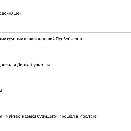
 двойняшек
амых крупных авиаотделений Прибайкалья
Даниил и Диана Луньковы
ка
 «Хайтек: навыки будущего» прошел в Иркутске