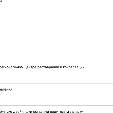
ка
 региональном центре реставрации и консервации
деления
Иркутске двойняшки оставили родителям записку