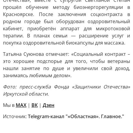
Отечества», вместе с супругой Светланой Степан
прошёл обучение методу биоэнергорегуляции в
Красноярске. После заключения соцконтракта в
родном городе был оборудован оздоровительный
кабинет, приобретён аппарат для микротоковой
терапии. В планах семьи — расширение услуг и
покупка оздоровительной биокапсулы для массажа.
Татьяна Суюнова отмечает: «Социальный контракт –
это хорошее подспорье для того, чтобы ветераны
нашли занятие по душе и увеличили свой доход,
занимаясь любимым делом».
Фото: пресс-служба Фонда «Защитники Отечества»
Иркутской области.
Мы в
MAX
|
ВК
|
Дзен
Источник:
Telegram-канал "«Областная». Главное."