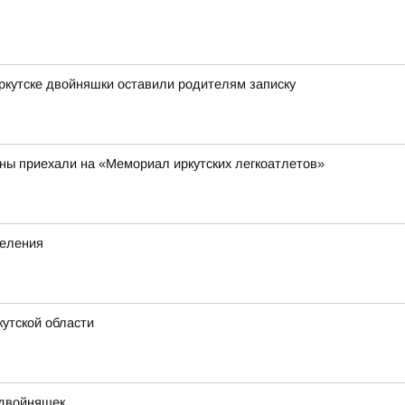
Иркутске двойняшки оставили родителям записку
аны приехали на «Мемориал иркутских легкоатлетов»
деления
утской области
 двойняшек