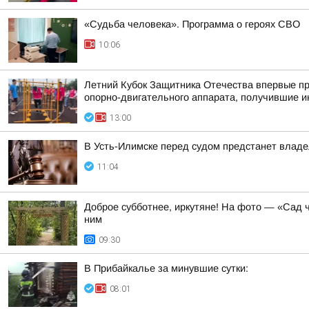
«Судьба человека». Программа о героях СВО
10:06
Летний Кубок Защитника Отечества впервые пр
опорно-двигательного аппарата, получившие и
13:00
В Усть-Илимске перед судом предстанет владе
11:04
Доброе субботнее, иркутяне! На фото — «Сад ч
ним
09:30
В Прибайкалье за минувшие сутки:
08:01