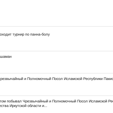
оходит турнир по панна-болу
 шаман
 Чрезвычайный и Полномочный Посол Исламской Республики Паки
зитом побывал Чрезвычайный и Полномочный Посол Исламской Ре
тва Иркутской области и...