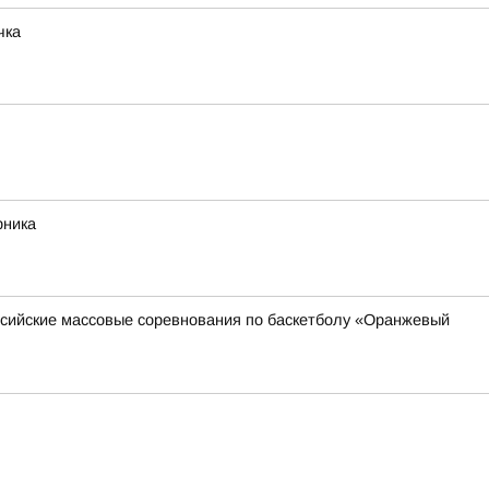
чка
рника
оссийские массовые соревнования по баскетболу «Оранжевый