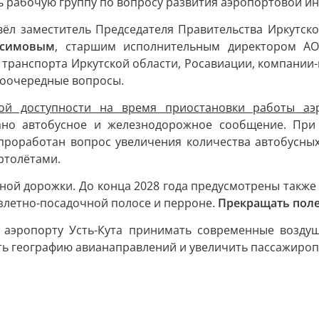
ь рабочую группу по вопросу развития аэропортовой ин
вёл заместитель Председателя Правительства Иркутск
исимовым
, старшим исполнительным директором АО
а транспорта Иркутской области, Росавиации, компани
воочередные вопросы.
ой доступности на время приостановки работы аэ
ано автобусное и железнодорожное сообщение. При
проработан вопрос увеличения количества автобусных
ртолётами.
жной дорожки. До конца 2028 года предусмотрены также
взлетно-посадочной полосе и перроне.
Прекращать поле
 аэропорту Усть-Кута принимать современные возду
ить географию авианаправлений и увеличить пассажироп