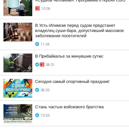
«Судьба человека». Программа о героях СВО
10:06
В Усть-Илимске перед судом предстанет
владелец суши-бара, допустивший массовое
заболевание посетителей
11:04
В Прибайкалье за минувшие сутки:
08:01
Сегодня самый спортивный праздник!
08:03
Стань частью войскового братства
10:33