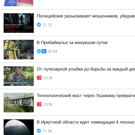
Полицейские разыскивают мошенников, убедив
12:15
В Прибайкалье за минувшие сутки:
07:54
От лучезарной улыбки до борьбы за каждый де
10:39
Технологический мост через Ушаковку преврат
10:39
В Иркутской области идет ликвидация 4 лесны
11:36