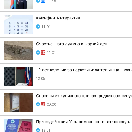
12:46
#Минфин_Интерактив
11:04
Счастье – это лужица в жаркий день
12:01
12 лет колонии за наркотики: жительница Нижн
13:05
Спасены из «уличного плена»: редких сов-сипу
09:00
При содействии Уполномоченного военнослужа
12:51