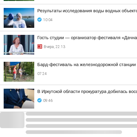
Результаты исследования воды водных объектов
10:04
Гость студии — организатор фестиваля «Дачна
Вчера, 22:13
Бард-фестиваль на железнодорожной станции «
07:24
В Иркутской области прокуратура добилась во
09:46