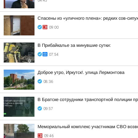
04:45
Спасены из «уличного плена»: редких сов-сипу
09:00
В Прибайкалье за минувшие сутки:
07:54
Доброе утро, Иркутск!. улица Лермонтова
08:36
В Братске сотрудники транспортной полиции п
09:57
Мемориальный комплекс участникам СВО возв
09:46