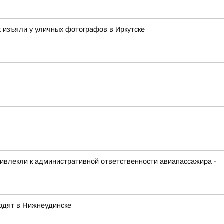
х изъяли у уличных фотографов в Иркутске
ривлекли к административной ответственности авиапассажира -
одят в Нижнеудинске