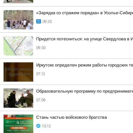
«Зарядка со стражем порядка» в Усолье-Сибир
09:33
Придется потесниться: на улице Свердлова в И
09:30
Иркутске определен режим работы городских т
07:12
Образовательную программу по предпринимате
07:06
Стань частью войскового братства
10:12