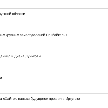
утской области
амых крупных авиаотделений Прибайкалья
Даниил и Диана Луньковы
ка
 «Хайтек: навыки будущего» прошел в Иркутске