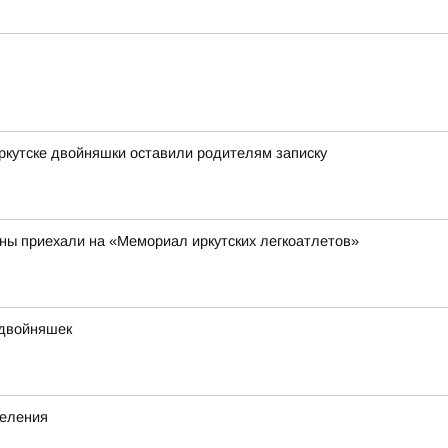
Иркутске двойняшки оставили родителям записку
аны приехали на «Мемориал иркутских легкоатлетов»
 двойняшек
деления