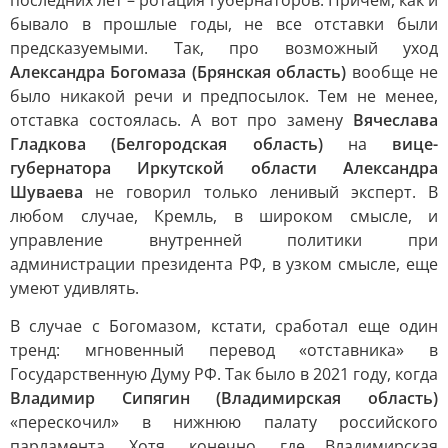
последних лет – ротация губернаторов. Причем, как и
бывало в прошлые годы, не все отставки были
предсказуемыми. Так, про возможный уход
Александра Богомаза (Брянская область)
вообще не
было никакой речи и предпосылок. Тем не менее,
отставка состоялась. А вот про замену
Вячеслава
Гладкова (Белгородская область)
на
вице-
губернатора Иркутской области Александра
Шуваева
не говорил только ленивый эксперт. В
любом случае, Кремль, в широком смысле, и
управление внутренней политики при
администрации президента РФ, в узком смысле, еще
умеют удивлять.
В случае с Богомазом, кстати, сработал еще один
тренд: мгновенный перевод «отставника» в
Государственную Думу РФ. Так было в 2021 году, когда
Владимир Сипягин (Владимирская область)
«перескочил» в нижнюю палату российского
парламента. Хотя, конечно, где Владимирская