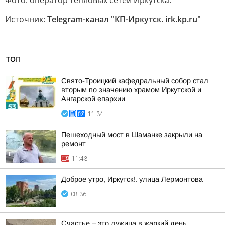
Фото: оператор тепловых сетей Иркутска.
Источник:
Telegram-канал "КП-Иркутск. irk.kp.ru"
ТОП
Свято-Троицкий кафедральный собор стал
вторым по значению храмом Иркутской и
Ангарской епархии
11:34
Пешеходный мост в Шаманке закрыли на
ремонт
11:43
Доброе утро, Иркутск!. улица Лермонтова
08:36
Счастье – это лужица в жаркий день