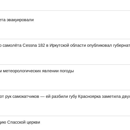
ета эвакуировали
 самолёта Cessna 182 в Иркутской области опубликовал губерна
м метеорологических явлении погоды
 от рук самокатчиков — ей разбили губу Красноярка заметила д
цию Спасской церкви