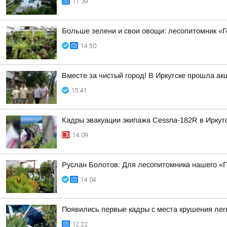
11:39
Больше зелени и свои овощи: лесопитомник «Г
14:50
Вместе за чистый город! В Иркутске прошла ак
15:41
Кадры эвакуации экипажа Cessna-182R в Иркут
14:09
Руслан Болотов: Для лесопитомника нашего «
14:04
Появились первые кадры с места крушения лег
12:22