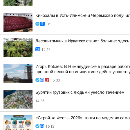
Кинозалы в Усть-Илимске и Черемхово получил
16:11
Лесопитомник в Иркутске станет больше: здес
15:47
Игорь Кобзев: В Нижнеудинске в разгаре рабо
прошлой весной по инициативе действующего 
15:00
Бурятии грузовик с людьми унесло течением
14:35
«Строй-ка Фест – 2026»: гонки на моделях сам
16:12